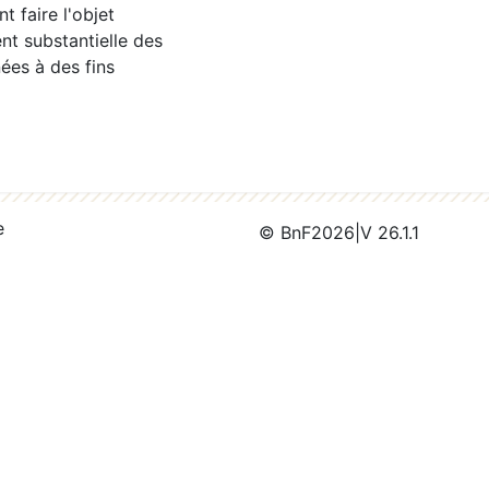
 faire l'objet
nt substantielle des
ées à des fins
e
© BnF
2026
|
V 26.1.1