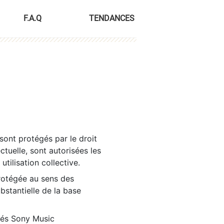
F.A.Q
TENDANCES
sont protégés par le droit
ctuelle, sont autorisées les
tilisation collective.
rotégée au sens des
ubstantielle de la base
tés Sony Music