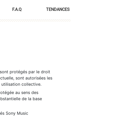
F.A.Q
TENDANCES
sont protégés par le droit
ctuelle, sont autorisées les
tilisation collective.
rotégée au sens des
ubstantielle de la base
tés Sony Music