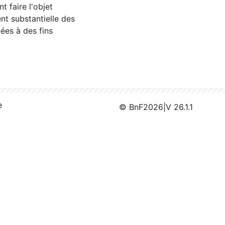
 faire l'objet
nt substantielle des
ées à des fins
e
© BnF
2026
|
V 26.1.1