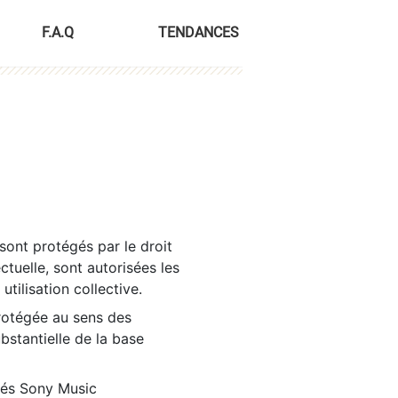
F.A.Q
TENDANCES
sont protégés par le droit
ctuelle, sont autorisées les
tilisation collective.
rotégée au sens des
ubstantielle de la base
tés Sony Music