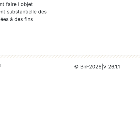
 faire l'objet
nt substantielle des
ées à des fins
e
© BnF
2026
|
V 26.1.1