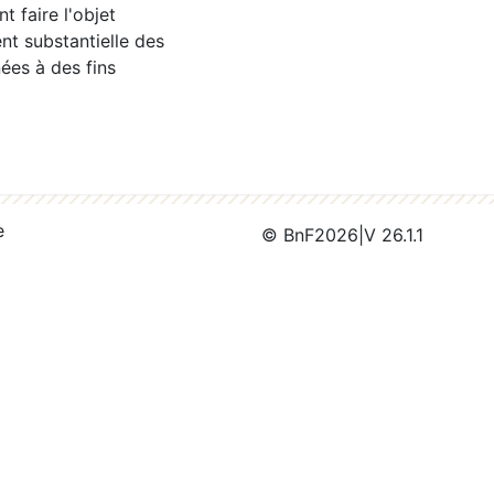
 faire l'objet
nt substantielle des
ées à des fins
e
© BnF
2026
|
V 26.1.1