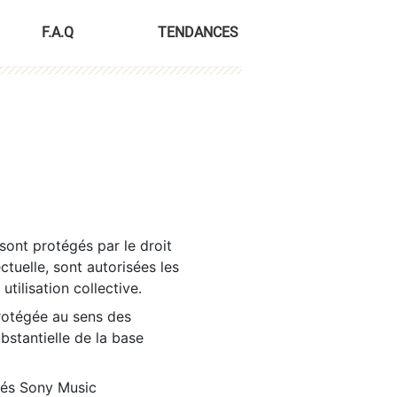
F.A.Q
TENDANCES
sont protégés par le droit
ctuelle, sont autorisées les
tilisation collective.
rotégée au sens des
ubstantielle de la base
tés Sony Music