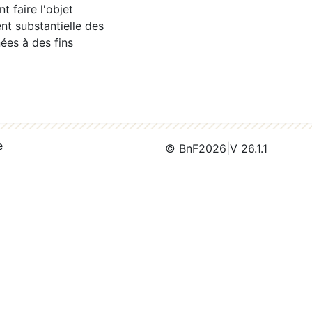
 faire l'objet
nt substantielle des
ées à des fins
e
© BnF
2026
|
V 26.1.1