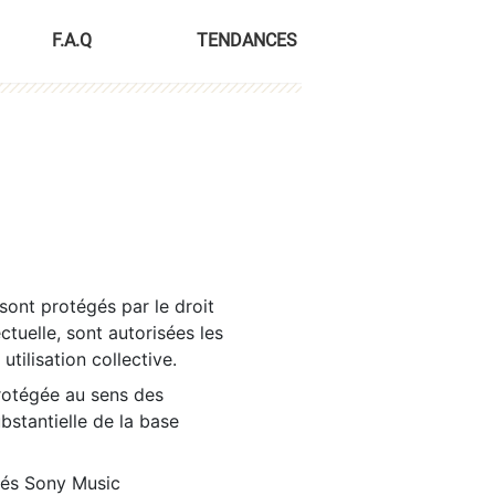
F.A.Q
TENDANCES
sont protégés par le droit
ctuelle, sont autorisées les
tilisation collective.
rotégée au sens des
ubstantielle de la base
tés Sony Music