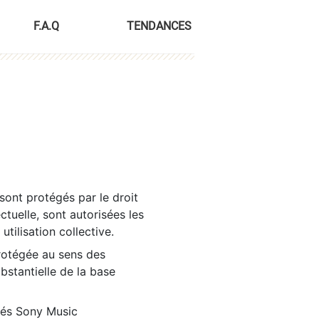
F.A.Q
TENDANCES
sont protégés par le droit
ctuelle, sont autorisées les
tilisation collective.
rotégée au sens des
ubstantielle de la base
tés Sony Music