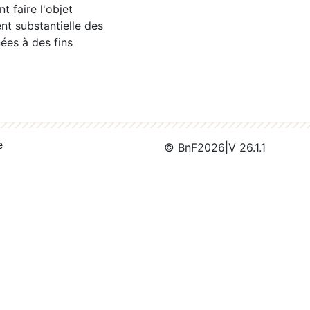
 faire l'objet
nt substantielle des
ées à des fins
e
© BnF
2026
|
V 26.1.1