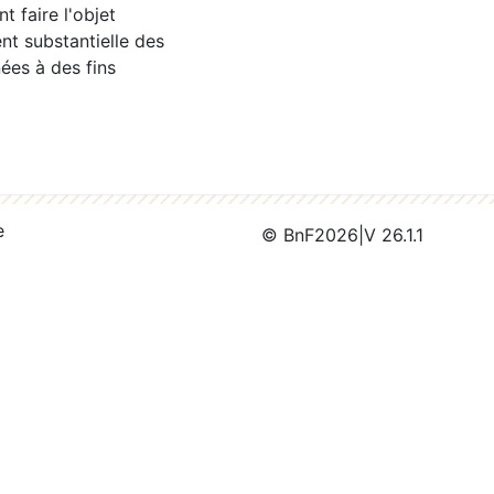
 faire l'objet
nt substantielle des
ées à des fins
e
© BnF
2026
|
V 26.1.1