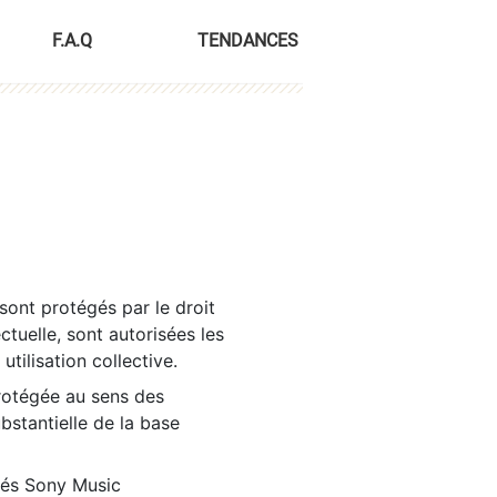
F.A.Q
TENDANCES
sont protégés par le droit
ctuelle, sont autorisées les
tilisation collective.
rotégée au sens des
ubstantielle de la base
tés Sony Music