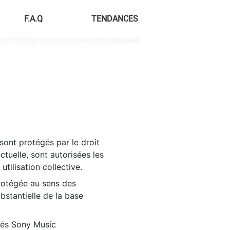
F.A.Q
TENDANCES
sont protégés par le droit
ctuelle, sont autorisées les
tilisation collective.
rotégée au sens des
ubstantielle de la base
tés Sony Music