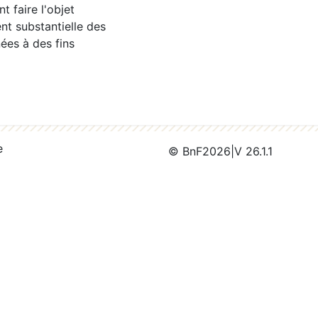
 faire l'objet
nt substantielle des
ées à des fins
e
© BnF
2026
|
V 26.1.1