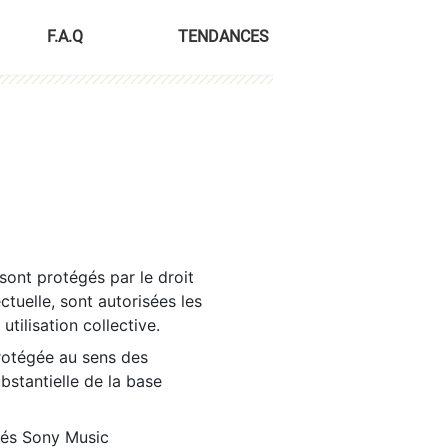
F.A.Q
TENDANCES
sont protégés par le droit
ctuelle, sont autorisées les
tilisation collective.
rotégée au sens des
ubstantielle de la base
tés Sony Music