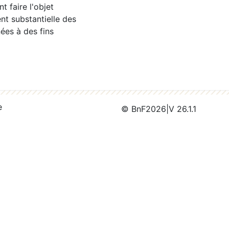
 faire l'objet
nt substantielle des
ées à des fins
e
© BnF
2026
|
V 26.1.1