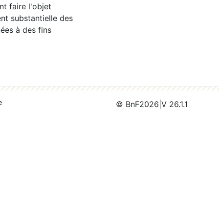
 faire l'objet
nt substantielle des
ées à des fins
e
© BnF
2026
|
V 26.1.1