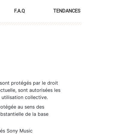
F.A.Q
TENDANCES
sont protégés par le droit
ctuelle, sont autorisées les
tilisation collective.
rotégée au sens des
ubstantielle de la base
tés Sony Music