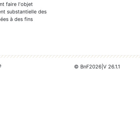
 faire l'objet
nt substantielle des
ées à des fins
e
© BnF
2026
|
V 26.1.1