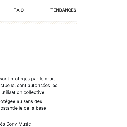
F.A.Q
TENDANCES
sont protégés par le droit
ctuelle, sont autorisées les
tilisation collective.
rotégée au sens des
ubstantielle de la base
tés Sony Music