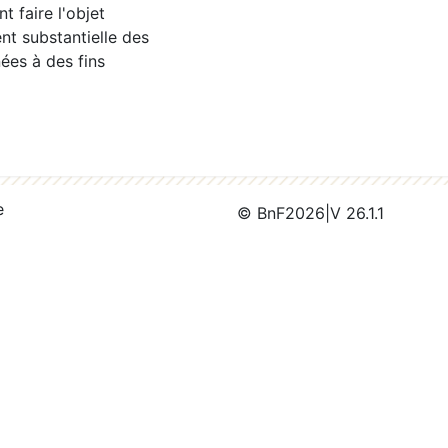
 faire l'objet
nt substantielle des
ées à des fins
e
© BnF
2026
|
V 26.1.1