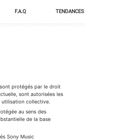
F.A.Q
TENDANCES
sont protégés par le droit
ctuelle, sont autorisées les
tilisation collective.
rotégée au sens des
ubstantielle de la base
tés Sony Music