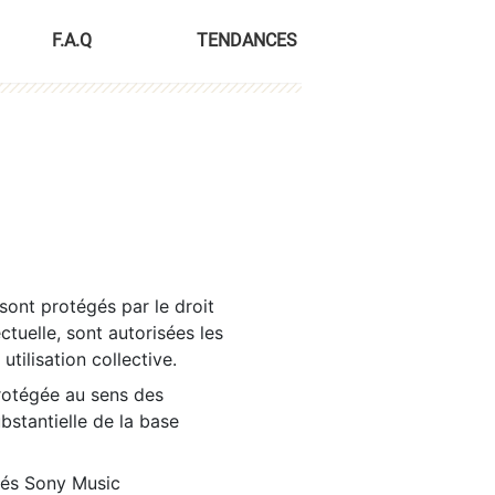
F.A.Q
TENDANCES
sont protégés par le droit
ctuelle, sont autorisées les
tilisation collective.
rotégée au sens des
ubstantielle de la base
tés Sony Music