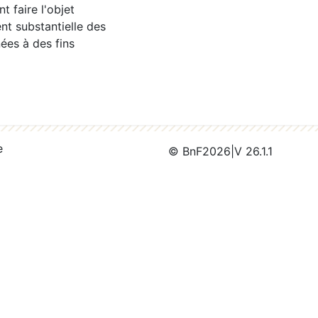
 faire l'objet
nt substantielle des
ées à des fins
e
© BnF
2026
|
V 26.1.1