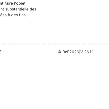
 faire l'objet
nt substantielle des
ées à des fins
e
© BnF
2026
|
V 26.1.1