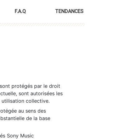
F.A.Q
TENDANCES
sont protégés par le droit
ctuelle, sont autorisées les
tilisation collective.
rotégée au sens des
ubstantielle de la base
tés Sony Music