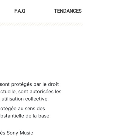
F.A.Q
TENDANCES
sont protégés par le droit
ctuelle, sont autorisées les
tilisation collective.
rotégée au sens des
ubstantielle de la base
tés Sony Music