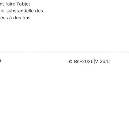
 faire l'objet
nt substantielle des
ées à des fins
e
© BnF
2026
|
V 26.1.1