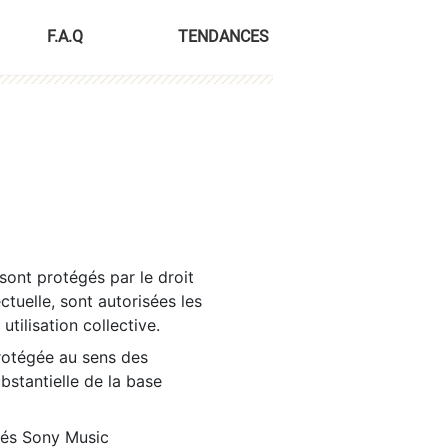
F.A.Q
TENDANCES
sont protégés par le droit
ctuelle, sont autorisées les
tilisation collective.
rotégée au sens des
ubstantielle de la base
tés Sony Music