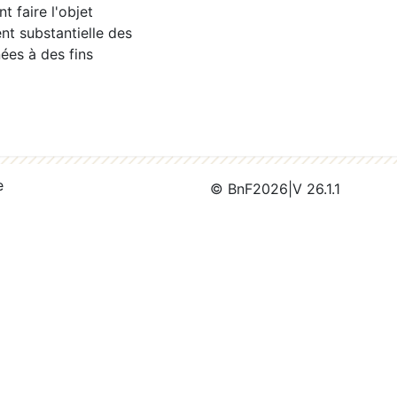
 faire l'objet
nt substantielle des
ées à des fins
e
© BnF
2026
|
V 26.1.1