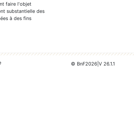
 faire l'objet
nt substantielle des
ées à des fins
e
© BnF
2026
|
V 26.1.1