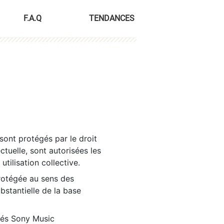
F.A.Q
TENDANCES
sont protégés par le droit
ctuelle, sont autorisées les
tilisation collective.
rotégée au sens des
ubstantielle de la base
tés Sony Music