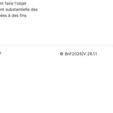
 faire l'objet
nt substantielle des
ées à des fins
e
© BnF
2026
|
V 26.1.1