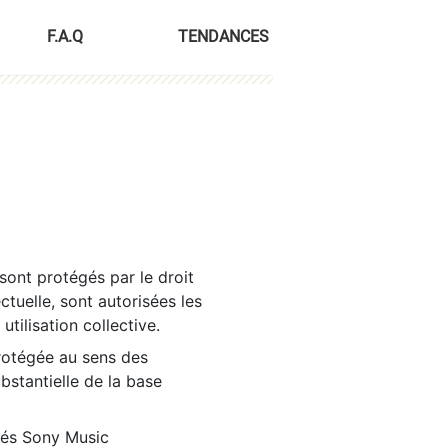
F.A.Q
TENDANCES
sont protégés par le droit
ctuelle, sont autorisées les
tilisation collective.
rotégée au sens des
ubstantielle de la base
tés Sony Music