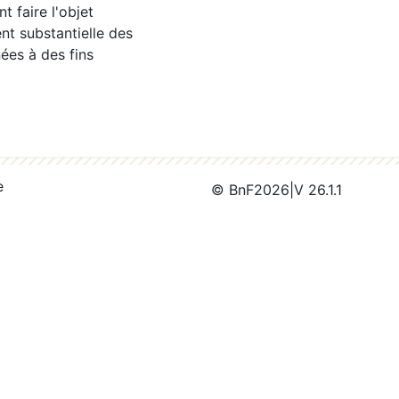
 faire l'objet
nt substantielle des
ées à des fins
e
© BnF
2026
|
V 26.1.1