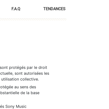
F.A.Q
TENDANCES
sont protégés par le droit
ctuelle, sont autorisées les
tilisation collective.
rotégée au sens des
ubstantielle de la base
tés Sony Music