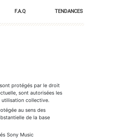
F.A.Q
TENDANCES
sont protégés par le droit
ctuelle, sont autorisées les
tilisation collective.
rotégée au sens des
ubstantielle de la base
tés Sony Music