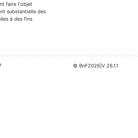
 faire l'objet
nt substantielle des
ées à des fins
e
© BnF
2026
|
V 26.1.1