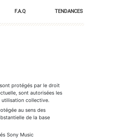
F.A.Q
TENDANCES
sont protégés par le droit
ctuelle, sont autorisées les
tilisation collective.
rotégée au sens des
ubstantielle de la base
tés Sony Music