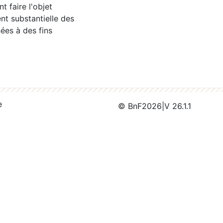
 faire l'objet
nt substantielle des
ées à des fins
e
© BnF
2026
|
V 26.1.1