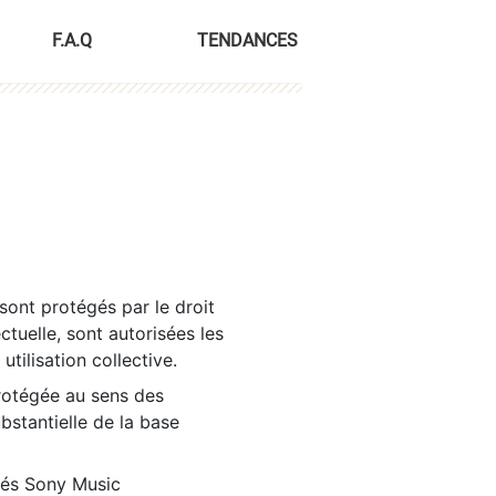
F.A.Q
TENDANCES
sont protégés par le droit
ctuelle, sont autorisées les
tilisation collective.
rotégée au sens des
ubstantielle de la base
tés Sony Music