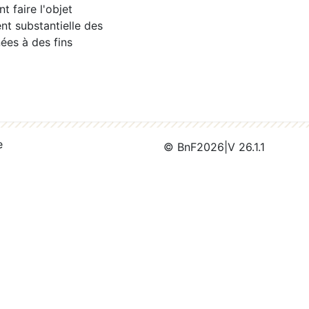
 faire l'objet
nt substantielle des
ées à des fins
e
© BnF
2026
|
V 26.1.1