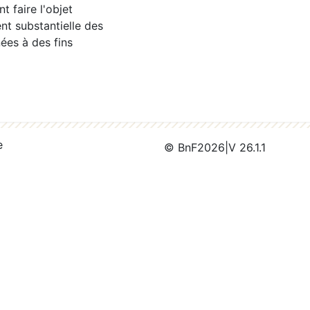
 faire l'objet
nt substantielle des
ées à des fins
e
© BnF
2026
|
V 26.1.1