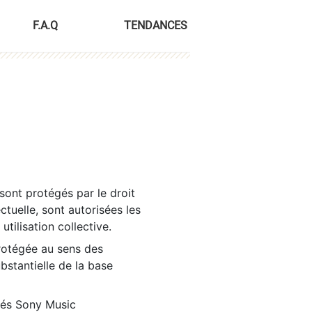
F.A.Q
TENDANCES
sont protégés par le droit
ctuelle, sont autorisées les
tilisation collective.
rotégée au sens des
ubstantielle de la base
tés Sony Music