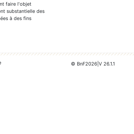
 faire l'objet
nt substantielle des
ées à des fins
e
© BnF
2026
|
V 26.1.1