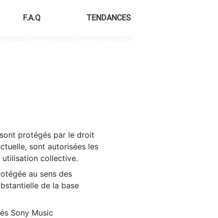
F.A.Q
TENDANCES
sont protégés par le droit
ctuelle, sont autorisées les
tilisation collective.
rotégée au sens des
ubstantielle de la base
tés Sony Music