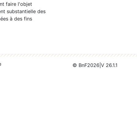
 faire l'objet
nt substantielle des
ées à des fins
e
© BnF
2026
|
V 26.1.1