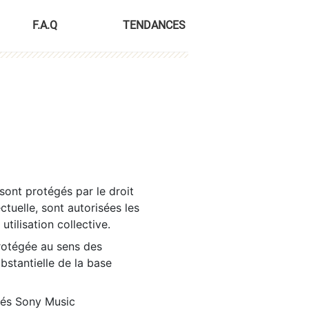
F.A.Q
TENDANCES
sont protégés par le droit
ctuelle, sont autorisées les
tilisation collective.
rotégée au sens des
ubstantielle de la base
tés Sony Music