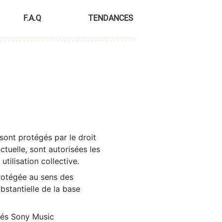
F.A.Q
TENDANCES
sont protégés par le droit
ctuelle, sont autorisées les
tilisation collective.
rotégée au sens des
ubstantielle de la base
tés Sony Music