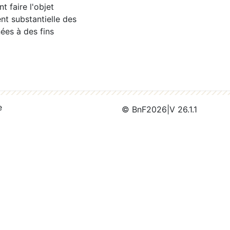
 faire l'objet
nt substantielle des
ées à des fins
e
© BnF
2026
|
V 26.1.1