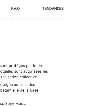
F.A.Q
TENDANCES
sont protégés par le droit
ctuelle, sont autorisées les
tilisation collective.
rotégée au sens des
ubstantielle de la base
tés Sony Music