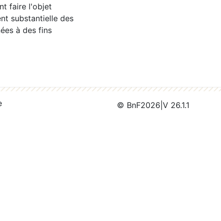
 faire l'objet
nt substantielle des
ées à des fins
e
© BnF
2026
|
V 26.1.1