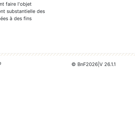
 faire l'objet
nt substantielle des
ées à des fins
e
© BnF
2026
|
V 26.1.1