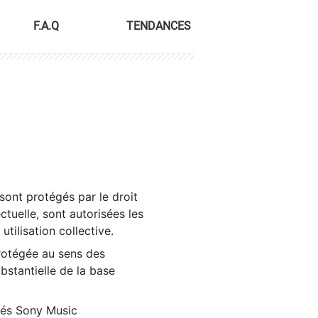
F.A.Q
TENDANCES
sont protégés par le droit
ctuelle, sont autorisées les
tilisation collective.
rotégée au sens des
ubstantielle de la base
tés Sony Music