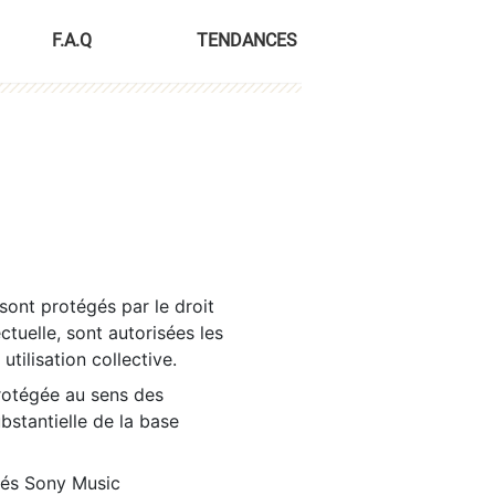
F.A.Q
TENDANCES
sont protégés par le droit
ctuelle, sont autorisées les
tilisation collective.
rotégée au sens des
ubstantielle de la base
tés Sony Music