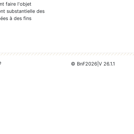
 faire l'objet
nt substantielle des
ées à des fins
e
© BnF
2026
|
V 26.1.1