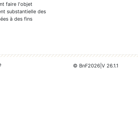
 faire l'objet
nt substantielle des
ées à des fins
e
© BnF
2026
|
V 26.1.1