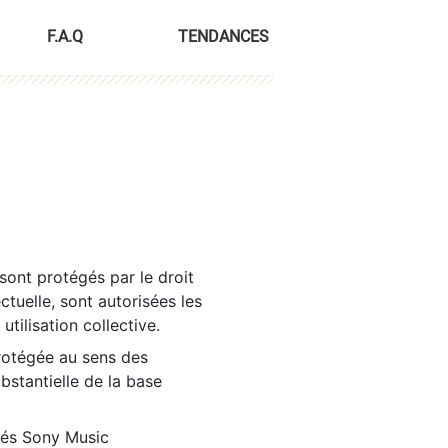
F.A.Q
TENDANCES
sont protégés par le droit
ctuelle, sont autorisées les
tilisation collective.
rotégée au sens des
ubstantielle de la base
tés Sony Music