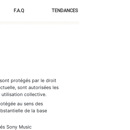
F.A.Q
TENDANCES
sont protégés par le droit
ctuelle, sont autorisées les
tilisation collective.
rotégée au sens des
ubstantielle de la base
tés Sony Music