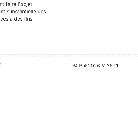
 faire l'objet
nt substantielle des
ées à des fins
e
© BnF
2026
|
V 26.1.1