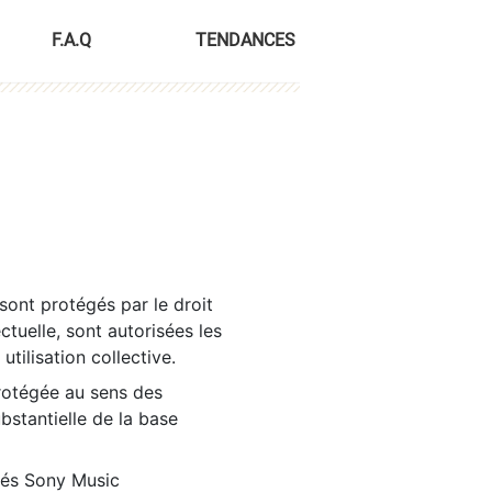
F.A.Q
TENDANCES
sont protégés par le droit
ctuelle, sont autorisées les
tilisation collective.
rotégée au sens des
ubstantielle de la base
tés Sony Music