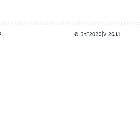
e
© BnF
2026
|
V 26.1.1