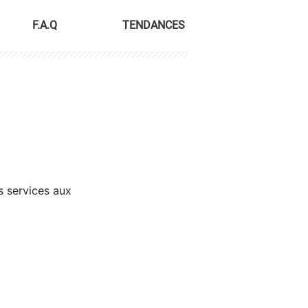
F.A.Q
TENDANCES
s services aux