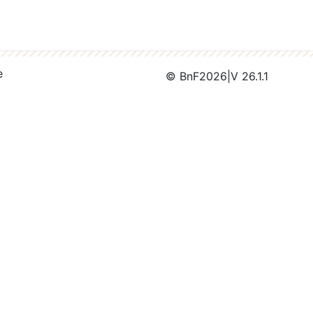
e
© BnF
2026
|
V 26.1.1