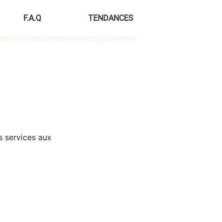
F.A.Q
TENDANCES
s services aux