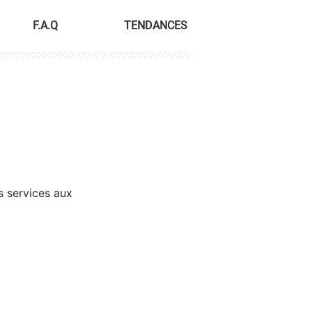
F.A.Q
TENDANCES
s services aux