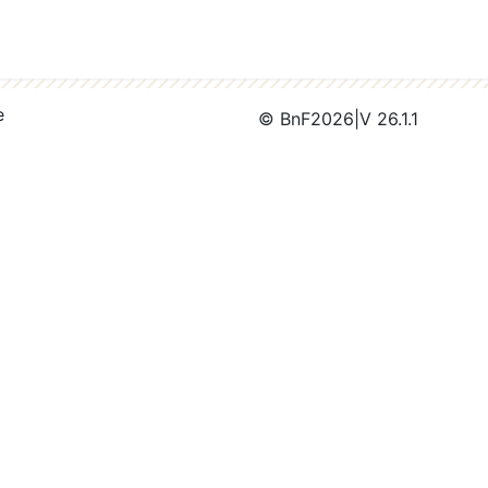
e
© BnF
2026
|
V 26.1.1