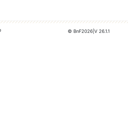
e
© BnF
2026
|
V 26.1.1