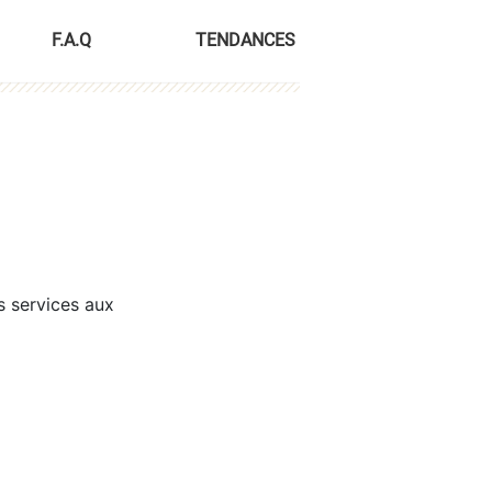
F.A.Q
TENDANCES
s services aux