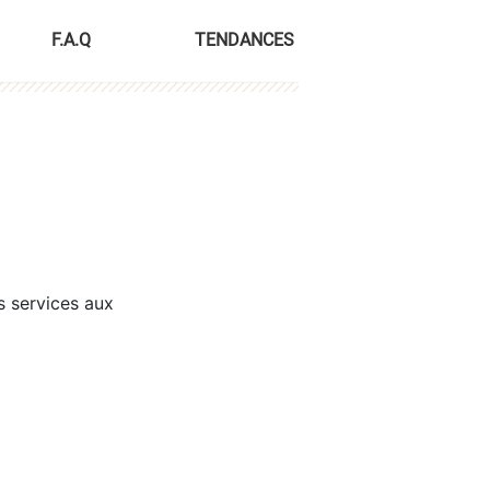
F.A.Q
TENDANCES
s services aux