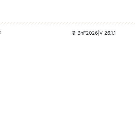
e
© BnF
2026
|
V 26.1.1