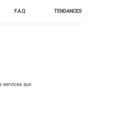
F.A.Q
TENDANCES
s services aux