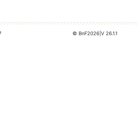
e
© BnF
2026
|
V 26.1.1