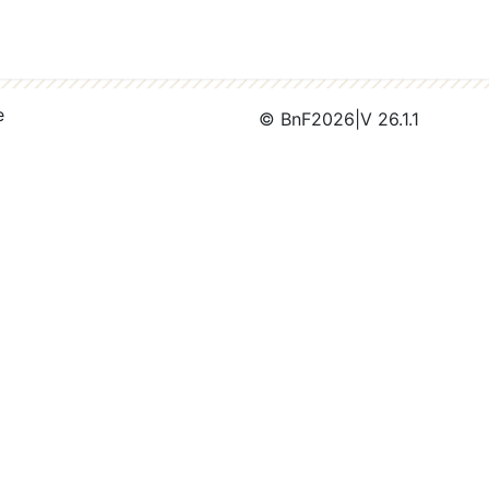
e
© BnF
2026
|
V 26.1.1