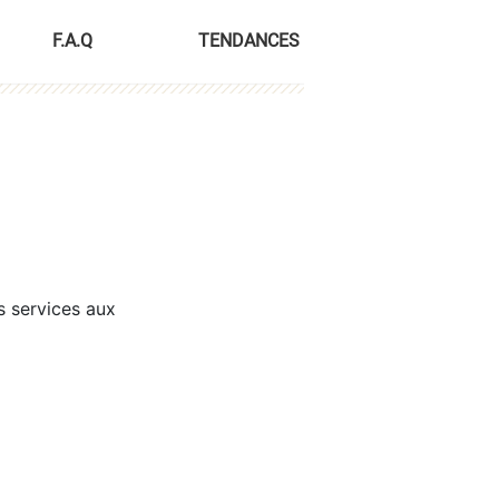
F.A.Q
TENDANCES
s services aux