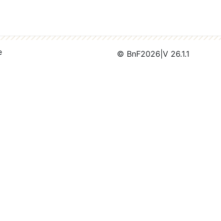
e
© BnF
2026
|
V 26.1.1