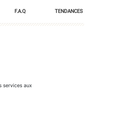
F.A.Q
TENDANCES
s services aux