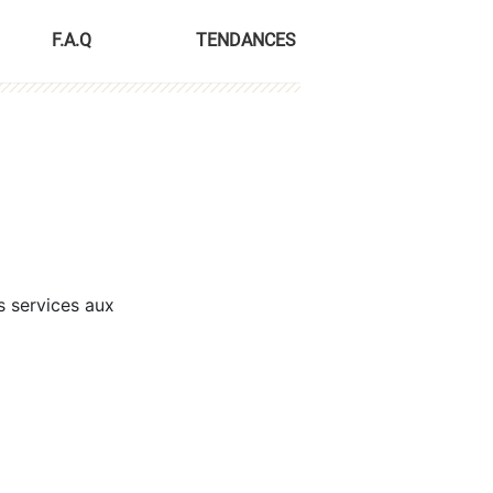
F.A.Q
TENDANCES
s services aux