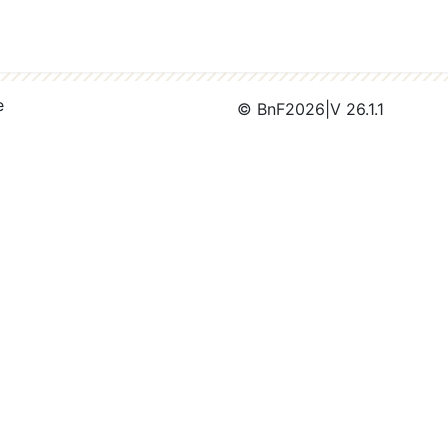
e
© BnF
2026
|
V 26.1.1