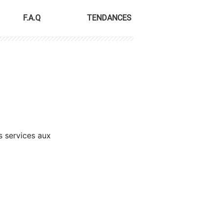
F.A.Q
TENDANCES
s services aux