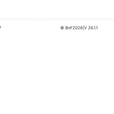
e
© BnF
2026
|
V 26.1.1