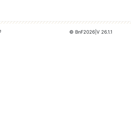
e
© BnF
2026
|
V 26.1.1