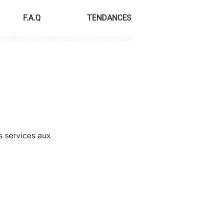
F.A.Q
TENDANCES
s services aux