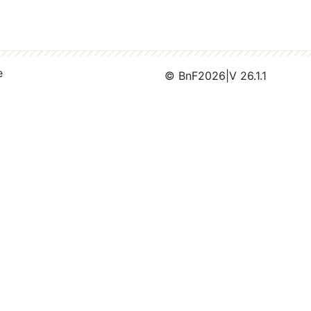
e
© BnF
2026
|
V 26.1.1