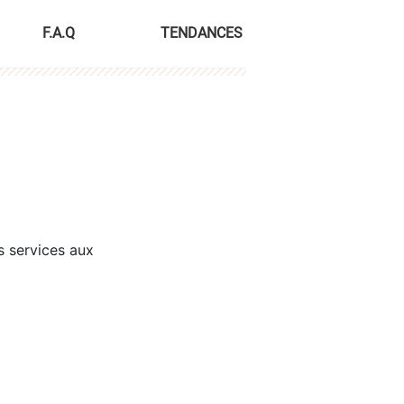
F.A.Q
TENDANCES
s services aux