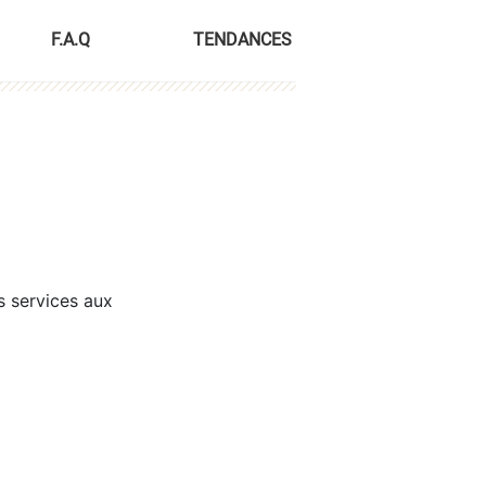
F.A.Q
TENDANCES
s services aux