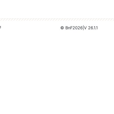
e
© BnF
2026
|
V 26.1.1