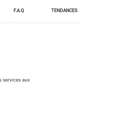
F.A.Q
TENDANCES
s services aux