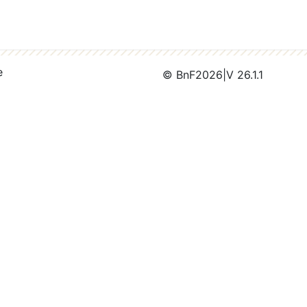
e
© BnF
2026
|
V 26.1.1