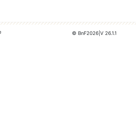
e
© BnF
2026
|
V 26.1.1