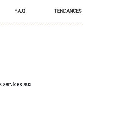
F.A.Q
TENDANCES
s services aux