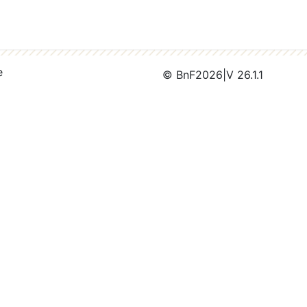
e
© BnF
2026
|
V 26.1.1