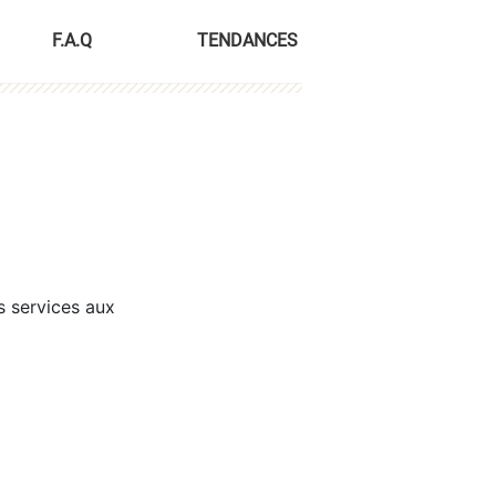
F.A.Q
TENDANCES
s services aux