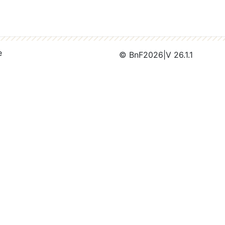
e
© BnF
2026
|
V 26.1.1