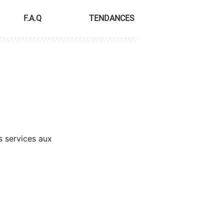
F.A.Q
TENDANCES
s services aux