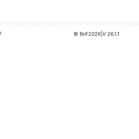
e
© BnF
2026
|
V 26.1.1