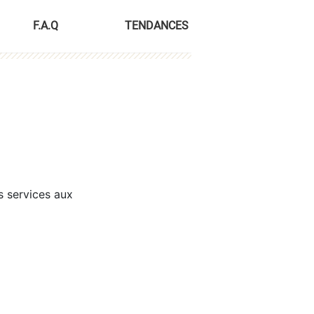
F.A.Q
TENDANCES
s services aux